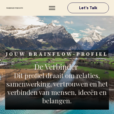
Let's Talk
JOUW BRAINFLOW-PROFIEL
De Verbinder
Dit profiel draait om relaties,
samenwerking, vertrouwen en het
verbinden van mensen, ideeën en
belangen.