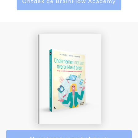
Ontdek de BrainFlow Academy