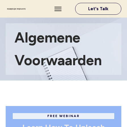
Let's Talk
Algemene
Voorwaarden
FREE WEBINAR